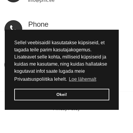
info@pmc.ee
Phone
tel:+3725092970
Sellel veebisaidil kasutatakse küpsiseid, et
tagada teile parim kasutajakogemus.
Lisateavet selle kohta, milliseid küpsiseid ja
Location
kuidas me kasutame, ning kuidas hallatakse
Kadapiku küla, Kadrina vald, Lääne-Virumaa
kogutavat infot saate lugada meie
Privaatsuspoliitika lehelt.
Loe lähemalt
Okei!
© 2026 Pomemet OÜ | All rights reserved.
Privacy Policy