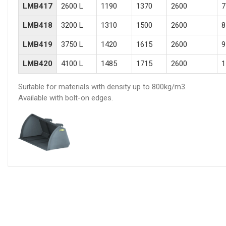
LMB417
2600 L
1190
1370
2600
7
LMB418
3200 L
1310
1500
2600
8
LMB419
3750 L
1420
1615
2600
9
LMB420
4100 L
1485
1715
2600
1
Suitable for materials with density up to 800kg/m3.
Available with bolt-on edges.