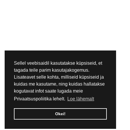
Sellel veebisaidil kasutatakse küpsiseid, et
tagada teile parim kasutajakogemus.
Lisateavet selle kohta, milliseid küpsiseid ja
kuidas me kasutame, ning kuidas hallatakse
kogutavat infot saate lugada meie
Privaatsuspoliitika lehelt.
Loe lähemalt
Okei!