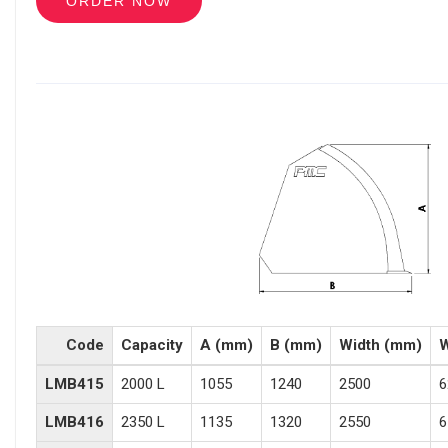
ORDER NOW
Code
Capacity
A (mm)
B (mm)
Width (mm)
W
LMB415
2000 L
1055
1240
2500
6
LMB416
2350 L
1135
1320
2550
6