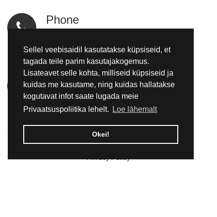
Phone
tel:+3725092970
Sellel veebisaidil kasutatakse küpsiseid, et
tagada teile parim kasutajakogemus.
Lisateavet selle kohta, milliseid küpsiseid ja
Location
kuidas me kasutame, ning kuidas hallatakse
Kadapiku küla, Kadrina vald, Lääne-Virumaa
kogutavat infot saate lugada meie
Privaatsuspoliitika lehelt.
Loe lähemalt
Okei!
© 2026 Pomemet OÜ | All rights reserved.
Privacy Policy