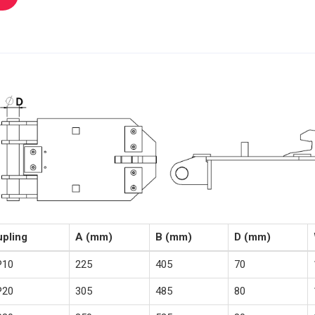
pling
A (mm)
B (mm)
D (mm)
P10
225
405
70
P20
305
485
80