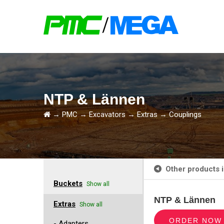
NTP & Lännen
→
PMC
→
Excavators
→
Extras
→
Couplings
Other products i
Buckets
Show all
NTP & Lännen
Extras
Show all
ORDER NOW
- Adapters