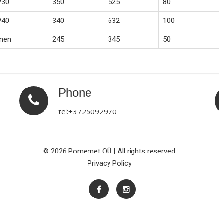
P30
350
525
80
P40
340
632
100
nen
245
345
50
Phone
tel:+3725092970
© 2026 Pomemet OÜ | All rights reserved.
Privacy Policy