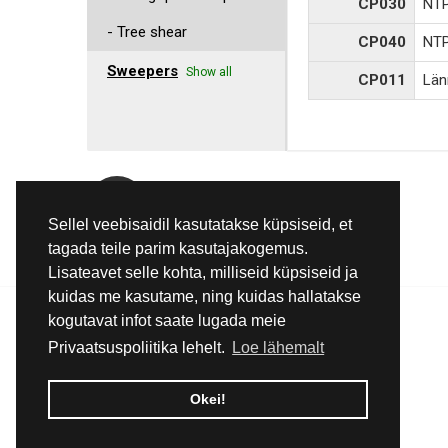
CP030
NT
- Tree shear
CP040
NT
Sweepers
Show all
CP011
Län
E-Mail
Sellel veebisaidil kasutatakse küpsiseid, et
info@pmc.ee
tagada teile parim kasutajakogemus.
Lisateavet selle kohta, milliseid küpsiseid ja
kuidas me kasutame, ning kuidas hallatakse
kogutavat infot saate lugada meie
Privaatsuspoliitika lehelt.
Loe lähemalt
Okei!