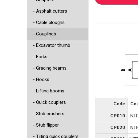
- Asphalt cutters
- Cable ploughs
- Couplings
- Excavator thumb
- Forks
- Grading beams
- Hooks
- Lifting booms
- Quick couplers
Code
Cou
- Stub crushers
CP010
NT
- Stub flipper
CP020
NT
- Tilting quick couplers