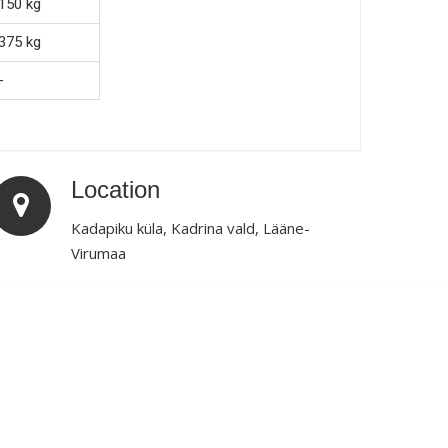
150 kg
375 kg
-
Location
Kadapiku küla, Kadrina vald, Lääne-
Virumaa