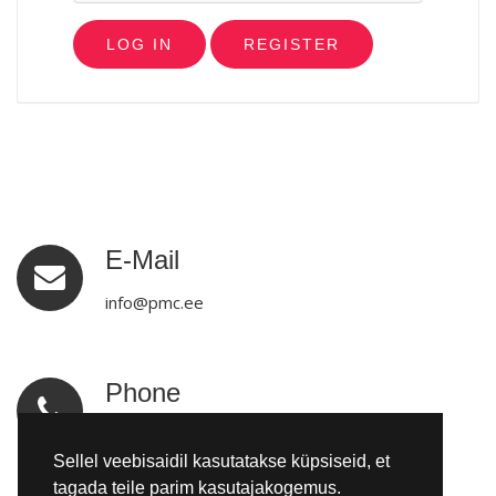
REGISTER
E-Mail
info@pmc.ee
Phone
tel:+3725092970
Sellel veebisaidil kasutatakse küpsiseid, et
tagada teile parim kasutajakogemus.